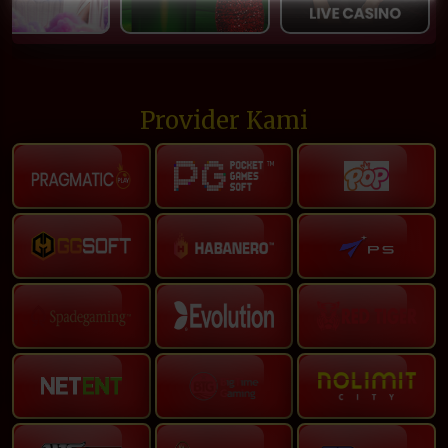
Provider Kami