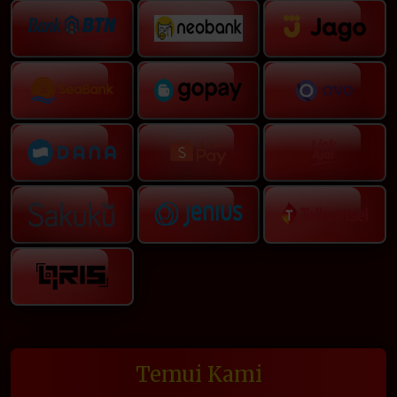
Temui Kami