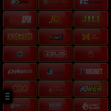
MERDEKA62