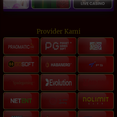
Provider Kami