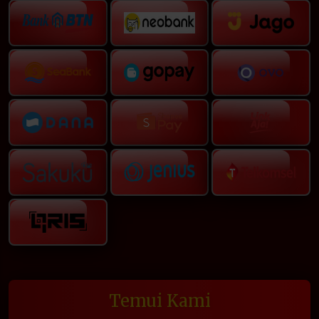
Temui Kami