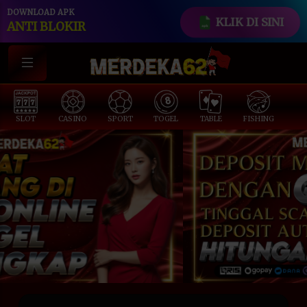
DOWNLOAD APK
KLIK DI SINI
ANTI BLOKIR
SLOT
CASINO
SPORT
TOGEL
TABLE
FISHING
COC