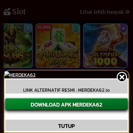
Slot
Lihat lebih banyak
Casino
Lihat lebih banyak
LINK ALTERNATIF RESMI : MERDEKA62.io
DOWNLOAD APK MERDEKA62
TUTUP