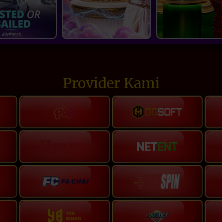
Provider Kami