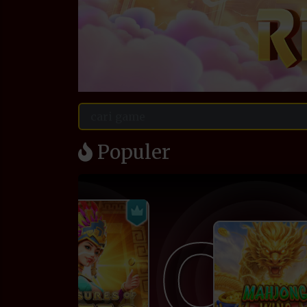
Populer
9