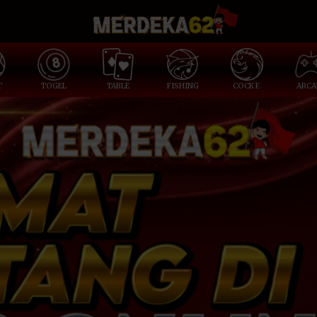
T
TOGEL
TABLE
FISHING
COCK F.
ARCA