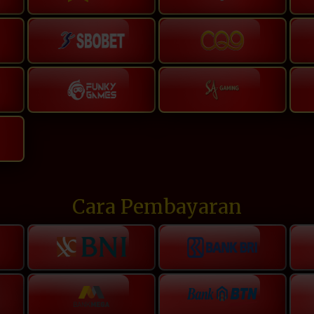
Cara Pembayaran