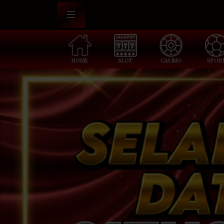
HOME
SLOT
CASINO
SPOR