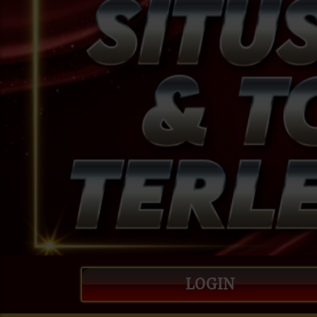
LOGIN