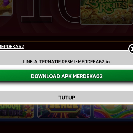
LINK ALTERNATIF RESMI : MERDEKA62.io
DOWNLOAD APK MERDEKA62
TUTUP