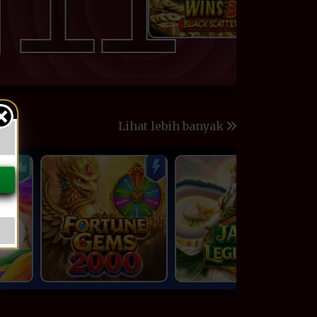
Lihat lebih banyak