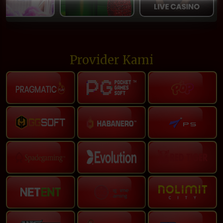
Provider Kami