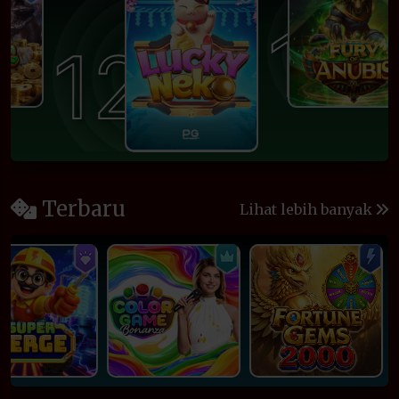
1
12
Terbaru
Lihat lebih banyak