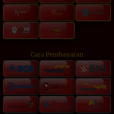
Cara Pembayaran