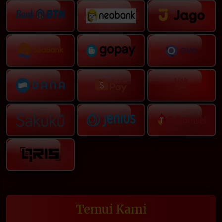
Temui Kami