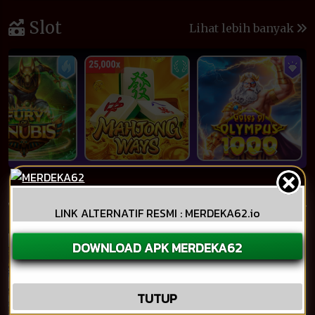
Slot
Lihat lebih banyak
Casino
Lihat lebih banyak
LINK ALTERNATIF RESMI : MERDEKA62.io
DOWNLOAD APK MERDEKA62
TUTUP