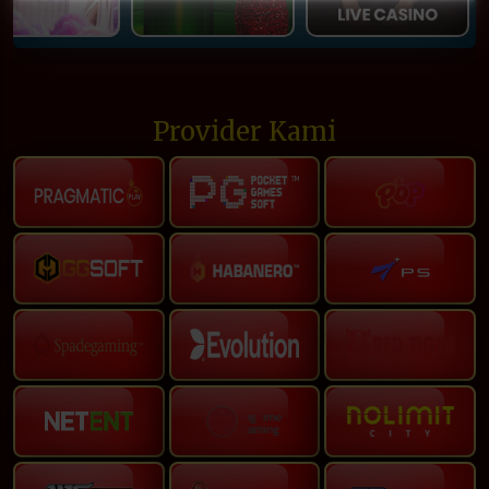
Provider Kami