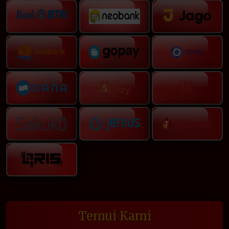
Temui Kami