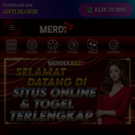
DOWNLOAD APK
KLIK DI SINI
ANTI BLOKIR
SLOT
CASINO
SPORT
TOGEL
TABLE
FISHING
COC