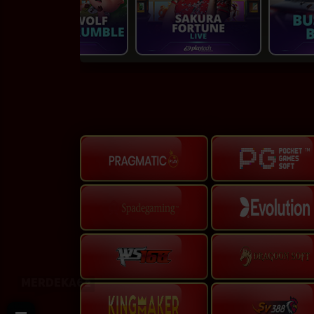
MERDEKA62