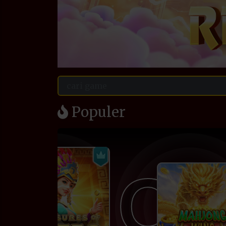
Populer
9