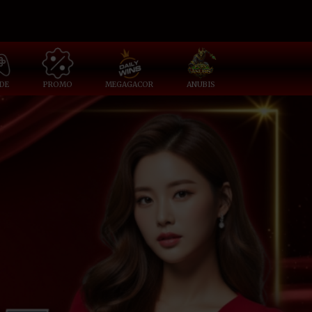
DE
PROMO
MEGAGACOR
ANUBIS