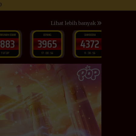
Lihat lebih banyak
00AM
JEPANG
CAMBODIA
CHINA
3
3965
4372
6699
17 : 08 : 53
11 : 38 : 53
15 : 18 : 53