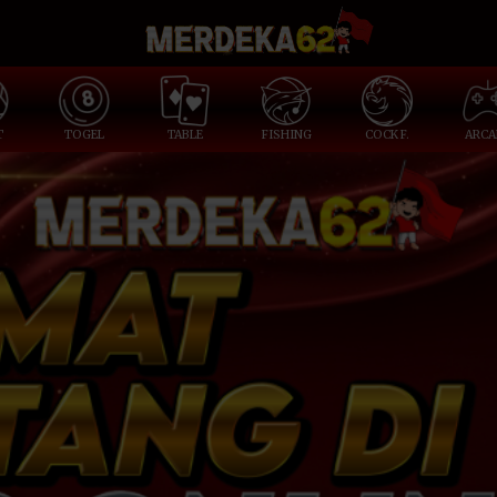
T
TOGEL
TABLE
FISHING
COCK F.
ARCA