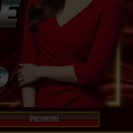
PROMOSI