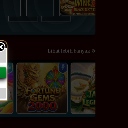
Lihat lebih banyak