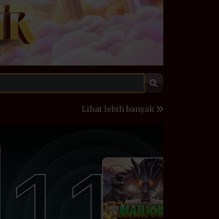
Lihat lebih banyak
11
1