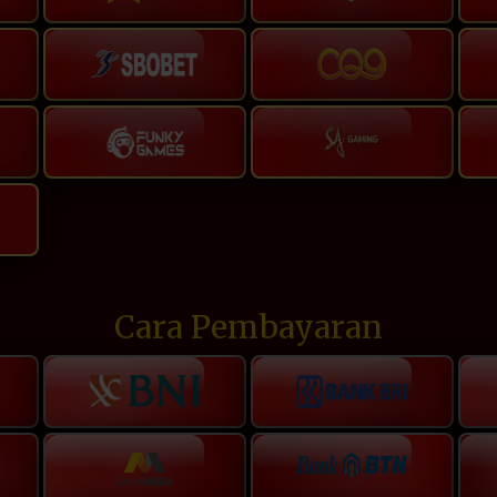
Cara Pembayaran