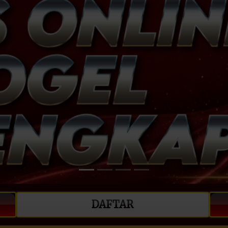
DAFTAR