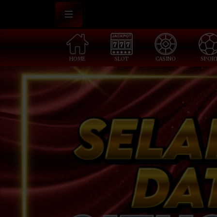
HOME
SLOT
CASINO
SPOR