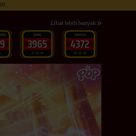
Lihat lebih banyak
00AM
JEPANG
CAMBODIA
CHINA
9
3965
4372
6699
6
12 : 54 : 26
07 : 24 : 26
11 : 04 : 26