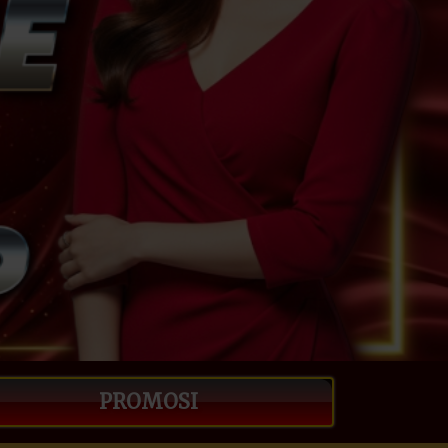
PROMOSI