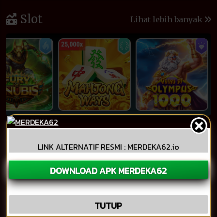
Slot
Lihat lebih banyak
Casino
Lihat lebih banyak
LINK ALTERNATIF RESMI : MERDEKA62.io
DOWNLOAD APK MERDEKA62
TUTUP