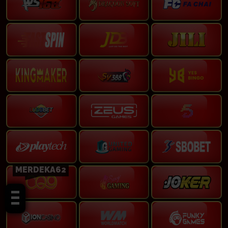
MERDEKA62