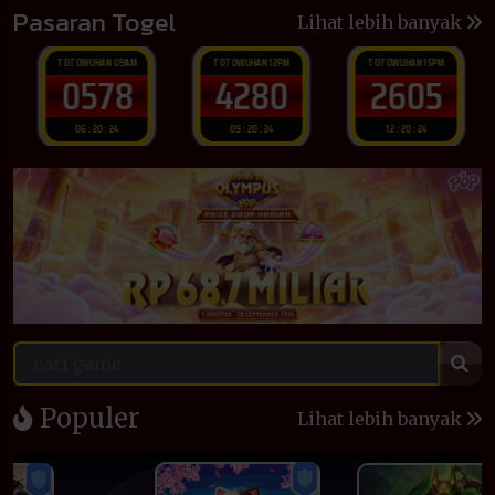
Pasaran Togel
Lihat lebih banyak
TOTOWUHAN 09AM
TOTOWUHAN 12PM
TOTOWUHAN 15PM
0578
4280
2605
06 : 20 : 22
09 : 20 : 22
12 : 20 : 22
Populer
Lihat lebih banyak