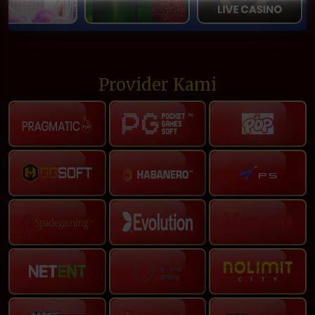
Provider Kami