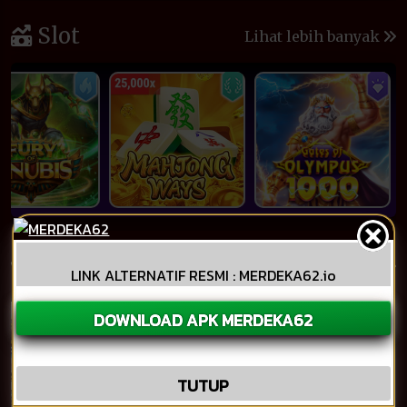
Slot
Lihat lebih banyak
Casino
Lihat lebih banyak
LINK ALTERNATIF RESMI : MERDEKA62.io
DOWNLOAD APK MERDEKA62
TUTUP