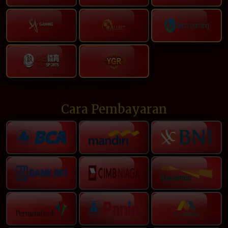
Cara Pembayaran