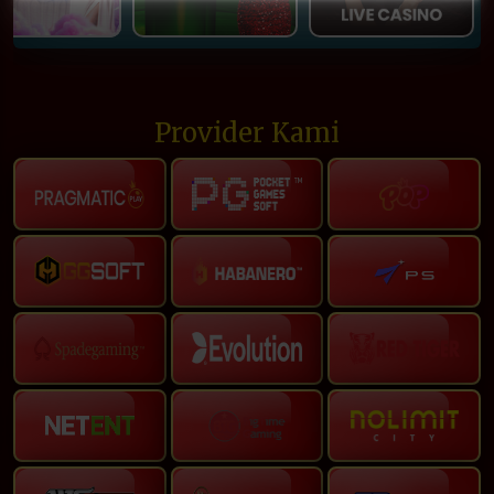
Provider Kami