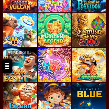
MERDEKA62