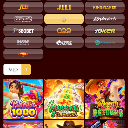
Page
1