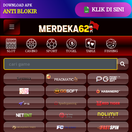
DOWNLOAD APK
KLIK DI SINI
ANTI BLOKIR
SLOT
CASINO
SPORT
TOGEL
TABLE
FISHING
COC
Semua