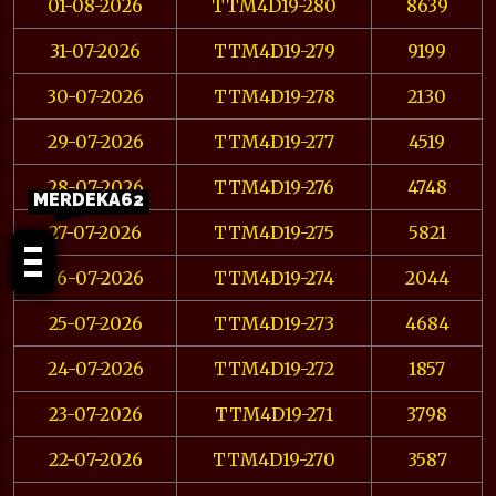
01-08-2026
TTM4D19-280
8639
31-07-2026
TTM4D19-279
9199
30-07-2026
TTM4D19-278
2130
29-07-2026
TTM4D19-277
4519
28-07-2026
TTM4D19-276
4748
MERDEKA62
27-07-2026
TTM4D19-275
5821
26-07-2026
TTM4D19-274
2044
25-07-2026
TTM4D19-273
4684
24-07-2026
TTM4D19-272
1857
23-07-2026
TTM4D19-271
3798
22-07-2026
TTM4D19-270
3587