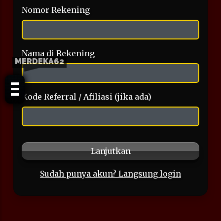
Nomor Rekening
Nama di Rekening
MERDEKA62
Kode Referral / Afiliasi (jika ada)
Lanjutkan
Sudah punya akun? Langsung login