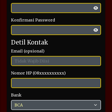
Konfirmasi Password
Detil Kontak
Email (opsional)
Nomor HP (08xxxxxxxxxx)
Bank