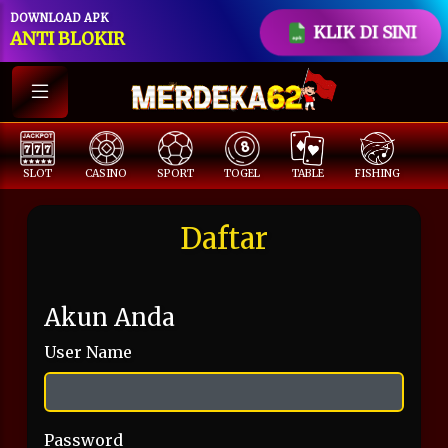
DOWNLOAD APK
KLIK DI SINI
ANTI BLOKIR
SLOT
CASINO
SPORT
TOGEL
TABLE
FISHING
COC
Daftar
Akun Anda
User Name
Password