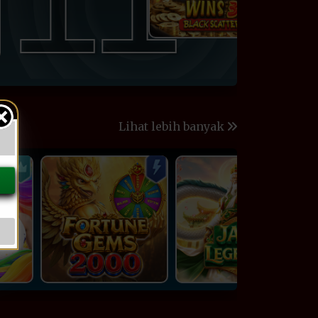
Lihat lebih banyak