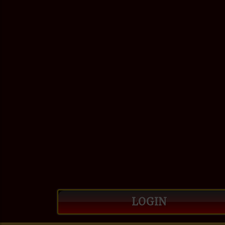
LOGIN