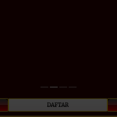
DAFTAR