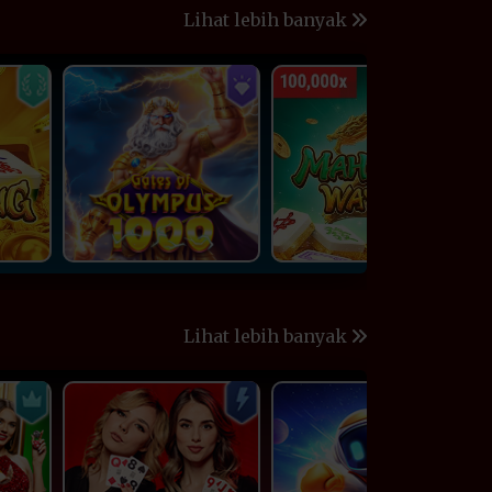
Lihat lebih banyak
Lihat lebih banyak