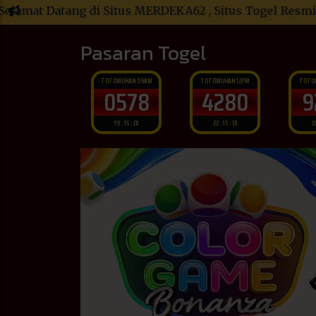
EKA62 , Situs Togel Resmi Dengan Pasaran Terlengka
Pasaran Togel
PCSO
TOTOWUHAN 09AM
TOTOWUHAN 12PM
TOTO
6964
0578
4280
9
06 : 29 : 58
19 : 14 : 58
22 : 14 : 58
01