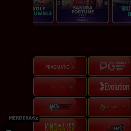
MERDEKA62