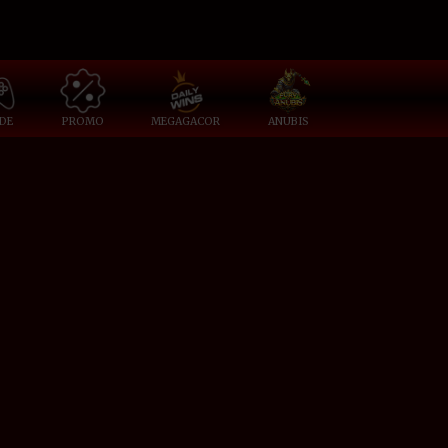
DE
PROMO
MEGAGACOR
ANUBIS