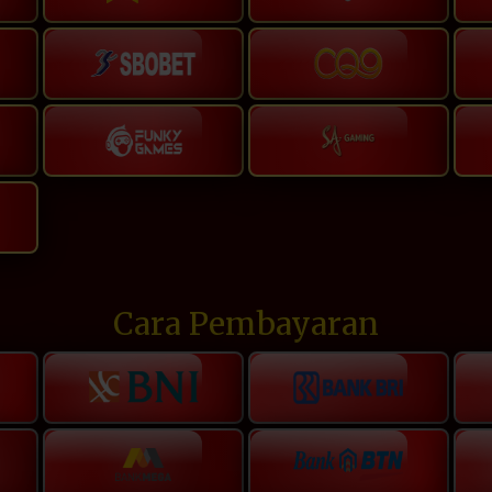
Cara Pembayaran