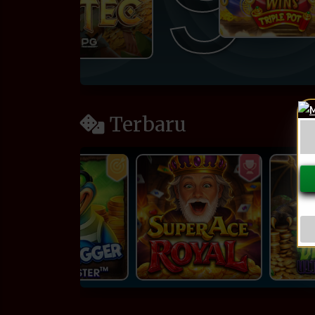
Terbaru