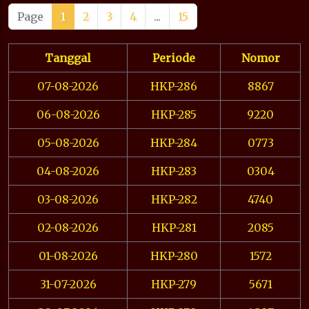
Page
1
2
3
4
...
15
Tanggal
Periode
Nomor
07-08-2026
HKP-286
8867
06-08-2026
HKP-285
9220
05-08-2026
HKP-284
0773
04-08-2026
HKP-283
0304
03-08-2026
HKP-282
4740
02-08-2026
HKP-281
2085
01-08-2026
HKP-280
1572
31-07-2026
HKP-279
5671