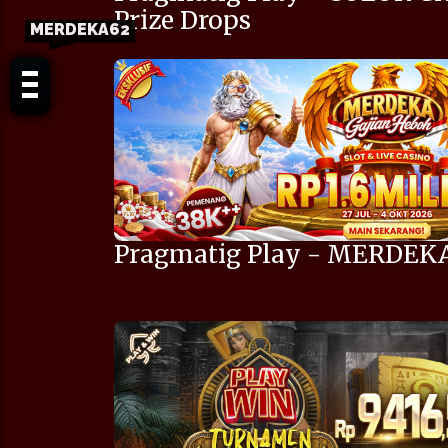
Prize Drops
MERDEKA62
Pragmatig Play - MERDEKA