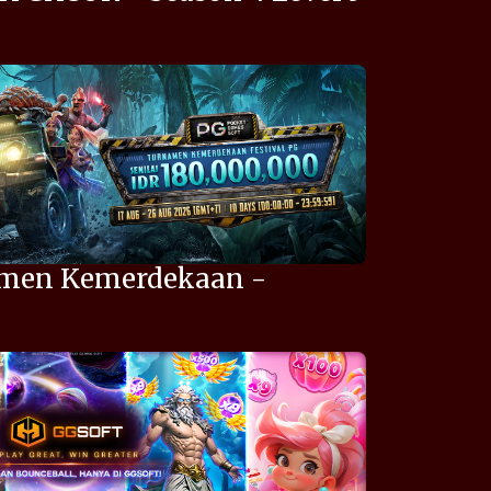
amen Kemerdekaan -