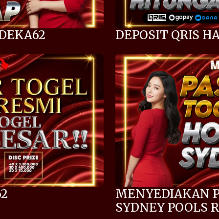
DEKA62
DEPOSIT QRIS H
62
MENYEDIAKAN 
SYDNEY POOLS 