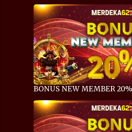
BONUS NEW MEMBER 20