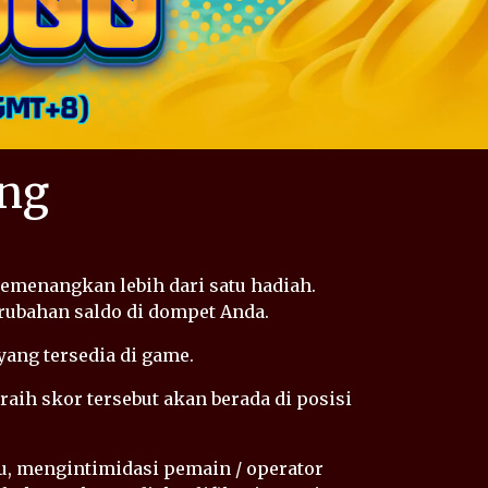
ng
memenangkan lebih dari satu hadiah.
rubahan saldo di dompet Anda.
ang tersedia di game.
ih skor tersebut akan berada di posisi
, mengintimidasi pemain / operator