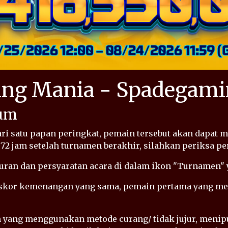
ng Mania - Spadegami
mum
dari satu papan peringkat, pemain tersebut akan dapat 
72 jam setelah turnamen berakhir, silahkan periksa pe
uran dan persyaratan acara di dalam ikon "Turnamen" y
n skor kemenangan yang sama, pemain pertama yang mera
yang menggunakan metode curang/ tidak jujur, menipu