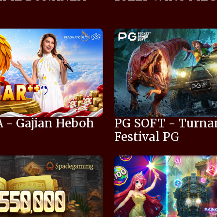
 - Gajian Heboh
PG SOFT - Turn
Festival PG