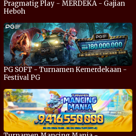
Pragmatig Play - MERDEKA - Gajian
Heboh
PG SOFT - Turnamen Kemerdekaan -
Festival PG
Turnamen Mancing Mania -