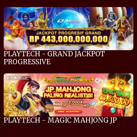
PLAYTECH - GRAND JACKPOT
PROGRESSIVE
PLAYTECH - MAGIC MAHJONG JP