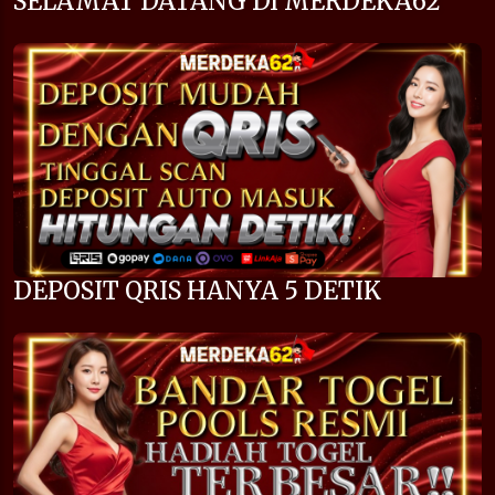
SELAMAT DATANG DI MERDEKA62
DEPOSIT QRIS HANYA 5 DETIK