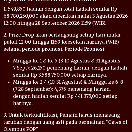
1. 549,850 hadiah dengan total hadiah senilai Rp
68,780,250,000 akan diberikan mulai 3 Agustus 2026
12:00 hingga 28 September 2026 11:59 (WIB).
2. Prize Drop akan berlangsung setiap hari mulai
pukul 12:00 hingga 11:59 keesokan harinya (WIB)
selama periode promosi. Periode Promosi:
Minggu ke 1 & ke 5 (3-10 Agustus & 31 Agustus –
7 Sept): 26,150 pemenang harian, dengan hadiah
senilai Rp 3,588,750,000 setiap harinya.
Minggu ke 2-4 (10-31 Agustus) & Minggu ke 6-8
(7-28 September): 4,375 pemenang harian,
dengan hadiah senilai Rp 441,375,000 setiap
harinya.
3. Untuk terkualifikasi, Pemain harus memasang
taruhan dengan uang asli pada permainan “Gates of
Olympus POP”.