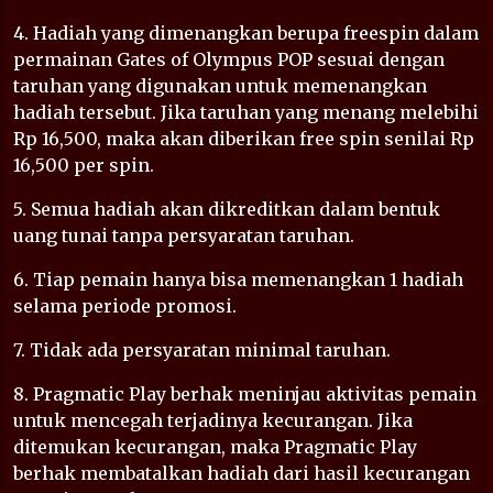
4. Hadiah yang dimenangkan berupa freespin dalam
permainan Gates of Olympus POP sesuai dengan
taruhan yang digunakan untuk memenangkan
hadiah tersebut. Jika taruhan yang menang melebihi
Rp 16,500, maka akan diberikan free spin senilai Rp
16,500 per spin.
5. Semua hadiah akan dikreditkan dalam bentuk
uang tunai tanpa persyaratan taruhan.
6. Tiap pemain hanya bisa memenangkan 1 hadiah
selama periode promosi.
7. Tidak ada persyaratan minimal taruhan.
8. Pragmatic Play berhak meninjau aktivitas pemain
untuk mencegah terjadinya kecurangan. Jika
ditemukan kecurangan, maka Pragmatic Play
berhak membatalkan hadiah dari hasil kecurangan