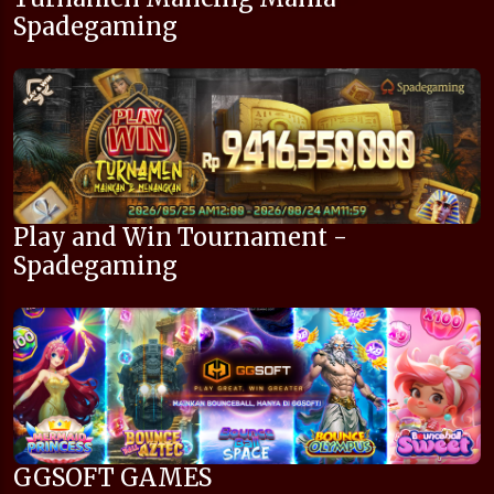
Spadegaming
Play and Win Tournament -
Spadegaming
GGSOFT GAMES