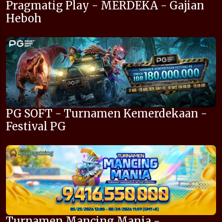
Pragmatig Play - MERDEKA - Gajian
Heboh
PG SOFT - Turnamen Kemerdekaan -
Festival PG
Turnamen Mancing Mania -