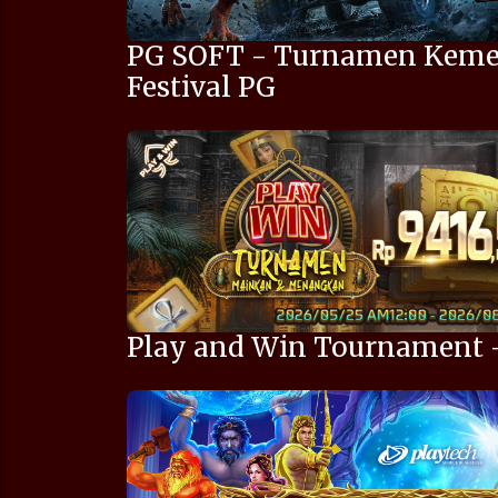
PG SOFT - Turnamen Keme
Festival PG
Play and Win Tournament 