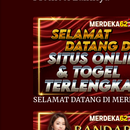
SELAMAT DATANG DI MER