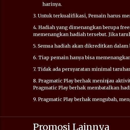
harinya.
3. Untuk terkualifikasi, Pemain harus m
4. Hadiah yang dimenangkan berupa fre
memenangkan hadiah tersebut. Jika taruh
5. Semua hadiah akan dikreditkan dalam 
6. Tiap pemain hanya bisa memenangkan
7. Tidak ada persyaratan minimal taruha
8. Pragmatic Play berhak meninjau akti
Pragmatic Play berhak membatalkan hadi
9. Pragmatic Play berhak mengubah, men
Promosi Lainnya