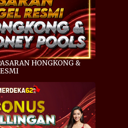
PASARAN HONGKONG &
RESMI