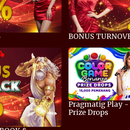
%
BONUS TURNOVE
Pragmatig Play
Prize Drops