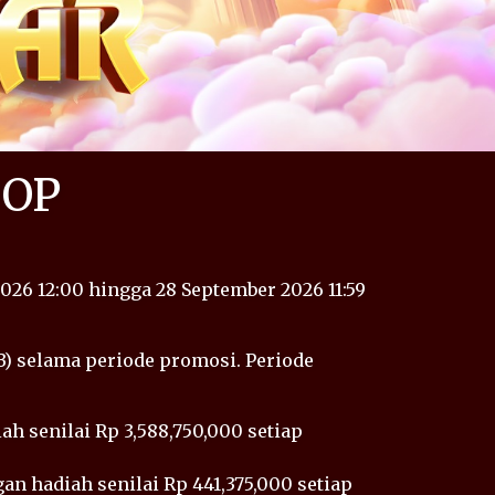
POP
2026 12:00 hingga 28 September 2026 11:59
IB) selama periode promosi. Periode
ah senilai Rp 3,588,750,000 setiap
an hadiah senilai Rp 441,375,000 setiap