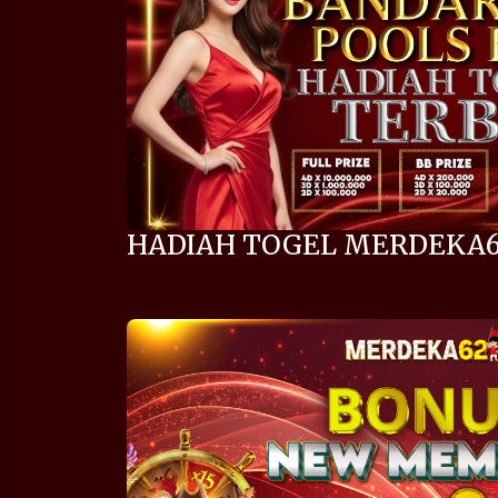
HADIAH TOGEL MERDEKA