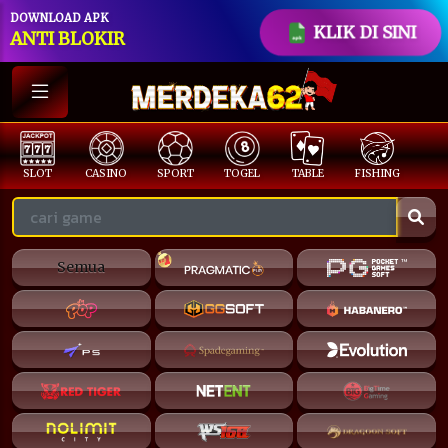
DOWNLOAD APK
KLIK DI SINI
ANTI BLOKIR
SLOT
CASINO
SPORT
TOGEL
TABLE
FISHING
COC
Semua