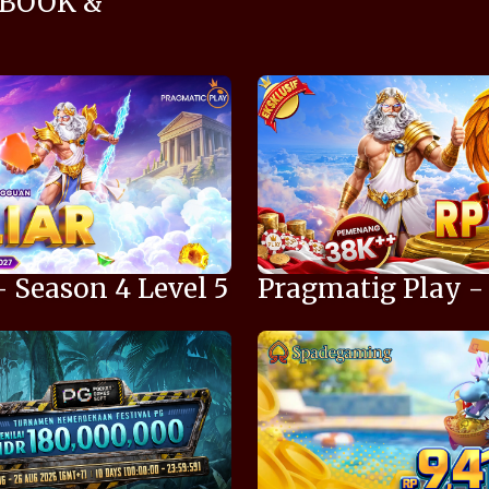
BOOK &
Season 4 Level 5
Pragmatig Play 