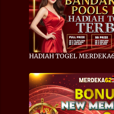
HADIAH TOGEL MERDEKA