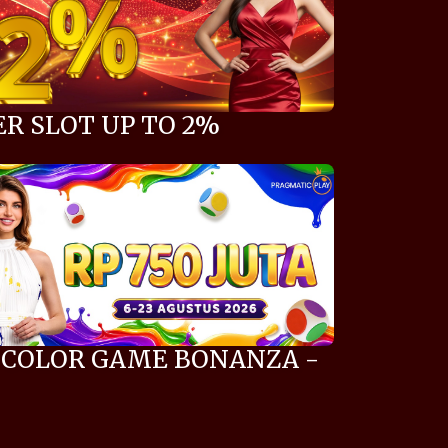
R SLOT UP TO 2%
 - COLOR GAME BONANZA -