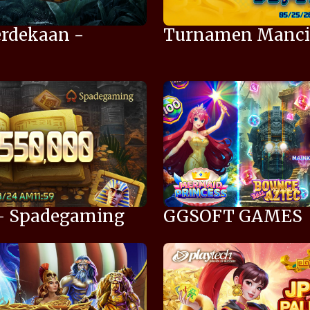
rdekaan -
Turnamen Manci
- Spadegaming
GGSOFT GAMES