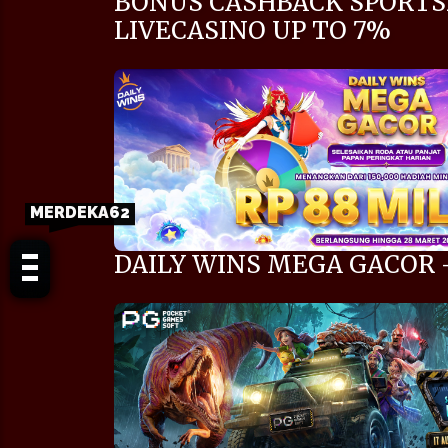
BONUS CASHBACK SPORTS
LIVECASINO UP TO 7%
MERDEKA62
DAILY WINS MEGA GACOR - 