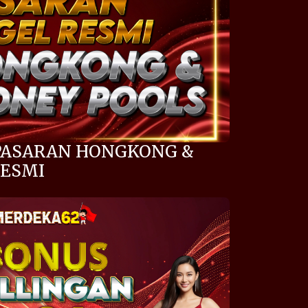
PASARAN HONGKONG &
RESMI