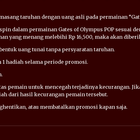
emasang taruhan dengan uang asli pada permainan “Gat
espin dalam permainan Gates of Olympus POP sesuai d
an yang menang melebihi Rp 16,500, maka akan diberika
bentuk uang tunai tanpa persyaratan taruhan.
 1 hadiah selama periode promosi.
n.
vitas pemain untuk mencegah terjadinya kecurangan. J
ah dari hasil kecurangan pemain tersebut.
ghentikan, atau membatalkan promosi kapan saja.