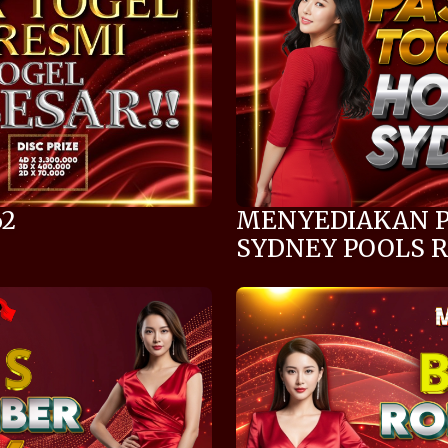
62
MENYEDIAKAN 
SYDNEY POOLS 