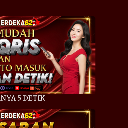
ANYA 5 DETIK