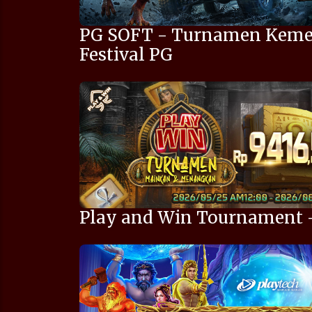
PG SOFT - Turnamen Keme
Festival PG
Play and Win Tournament 