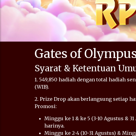
Gates of Olympus
Syarat & Ketentuan U
1. 549,850 hadiah dengan total hadiah se
(WIB).
2. Prize Drop akan berlangsung setiap ha
Promosi:
Minggu ke 1 & ke 5 (3-10 Agustus & 31
harinya.
Minggu ke 2-4 (10-31 Agustus) & Ming