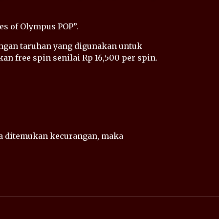
es of Olympus POP”.
engan taruhan yang digunakan untuk
n free spin senilai Rp 16,500 per spin.
ika ditemukan kecurangan, maka