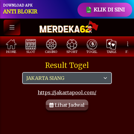
DOWNLOAD APK
KLIK DI SINI
ANTI BLOKIR
HOME
SLOT
CASINO
SPORT
TOGEL
TABLE
FISH
Result Togel
https://jakartapool.com/
Lihat Jadwal