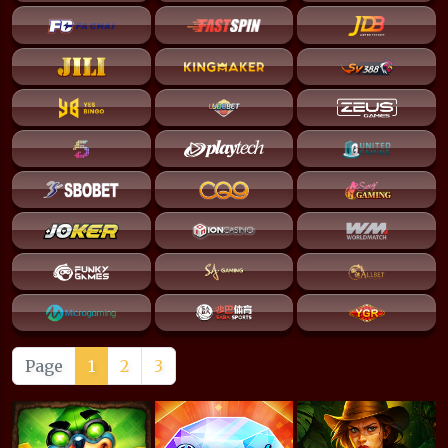
Page
1
2
3