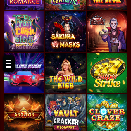
MERDEKA62