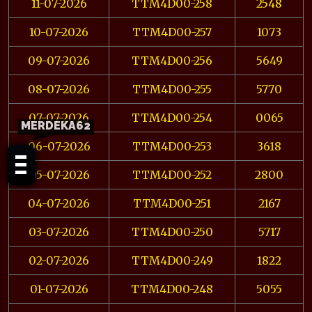
11-07-2026
TTM4D00-258
2548
10-07-2026
TTM4D00-257
1073
09-07-2026
TTM4D00-256
5649
08-07-2026
TTM4D00-255
5770
07-07-2026
TTM4D00-254
0065
MERDEKA62
06-07-2026
TTM4D00-253
3618
05-07-2026
TTM4D00-252
2800
04-07-2026
TTM4D00-251
2167
03-07-2026
TTM4D00-250
5717
02-07-2026
TTM4D00-249
1822
01-07-2026
TTM4D00-248
5055