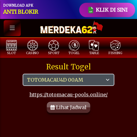
DOWNLOAD APK
KLIK DI SINI
ANTI BLOKIR
SLOT
CASINO
SPORT
TOGEL
TABLE
FISHING
COC
Result Togel
https://totomacau-pools.online/
Lihat Jadwal