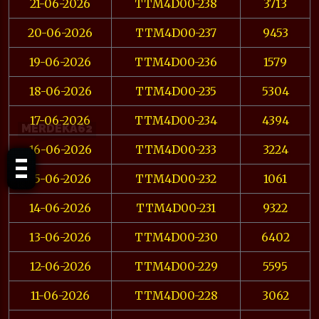
21-06-2026
TTM4D00-238
3713
20-06-2026
TTM4D00-237
9453
19-06-2026
TTM4D00-236
1579
18-06-2026
TTM4D00-235
5304
17-06-2026
TTM4D00-234
4394
MERDEKA62
16-06-2026
TTM4D00-233
3224
15-06-2026
TTM4D00-232
1061
14-06-2026
TTM4D00-231
9322
13-06-2026
TTM4D00-230
6402
12-06-2026
TTM4D00-229
5595
11-06-2026
TTM4D00-228
3062