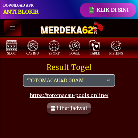
DOWNLOAD APK
KLIK DI SINI
ANTI BLOKIR
SLOT
CASINO
SPORT
TOGEL
TABLE
FISHING
COC
Result Togel
https://totomacau-pools.online/
Lihat Jadwal