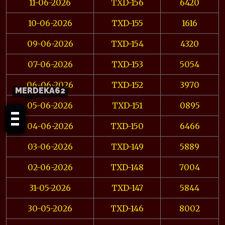
11-06-2026
TXD-156
6420
10-06-2026
TXD-155
1616
09-06-2026
TXD-154
4320
07-06-2026
TXD-153
5054
06-06-2026
TXD-152
3970
MERDEKA62
05-06-2026
TXD-151
0895
04-06-2026
TXD-150
6466
03-06-2026
TXD-149
5889
02-06-2026
TXD-148
7004
31-05-2026
TXD-147
5844
30-05-2026
TXD-146
8002