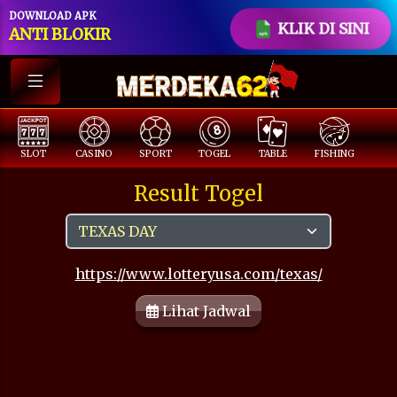
DOWNLOAD APK
KLIK DI SINI
ANTI BLOKIR
SLOT
CASINO
SPORT
TOGEL
TABLE
FISHING
COC
Result Togel
https://www.lotteryusa.com/texas/
Lihat Jadwal