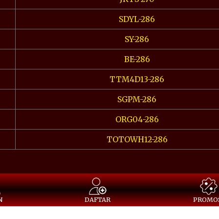
SDYL-286
SY-286
BE-286
TTM4D13-286
SGPM-286
ORG04-286
TOTOWH12-286
N
DAFTAR
PROMO