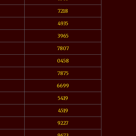
7218
4935
3965
7807
0458
7875
6699
5419
4519
9227
9673