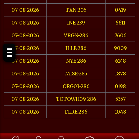
07-08-2026
TXN-205
0419
07-08-2026
INE-239
6611
07-08-2026
VRGN-286
7606
MERDEKA62
07-08-2026
ILLE-286
9009
07-08-2026
NYE-286
6148
07-08-2026
MISE-285
1878
07-08-2026
ORG03-286
0198
07-08-2026
TOTOWH09-286
5357
07-08-2026
FLRE-286
1048