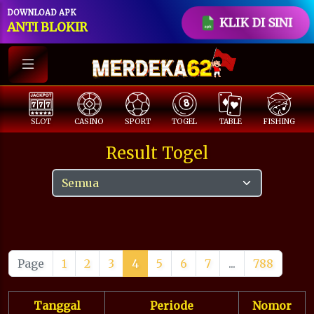
DOWNLOAD APK
KLIK DI SINI
ANTI BLOKIR
SLOT
CASINO
SPORT
TOGEL
TABLE
FISHING
COC
Result Togel
Page
1
2
3
4
5
6
7
...
788
Tanggal
Periode
Nomor